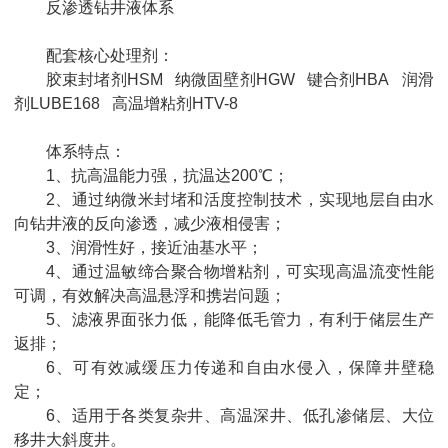
反渗透钻井液体系
配套核心处理剂：
胶束封堵剂HSM 纳微固壁剂HGW 键合剂HBA 润滑
剂LUBE168 高温增粘剂HTV-8
体系特点：
1、抗高温能力强，抗温达200℃；
2、通过纳微米封堵和活度控制技术，实现地层自由水
向钻井液的反向渗透，减少液相侵害；
3、润滑性好，接近油基水平；
4、通过温敏缔合聚合物增粘剂，可实现高温流变性能
可调，有效解决高温悬浮和携岩问题；
5、滤液界面张力低，能降低毛管力，有利于储层生产
返排；
6、可有效减缓压力传递和自由水侵入，保障井壁稳
定；
6、适用于各类复杂井、高温深井、低孔渗储层、大位
移井大斜度井。