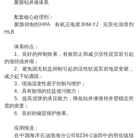
聚胺钻井液体系
配套核心处理剂：
聚胺抑制剂HPA 有机正电胶JHM-YJ 无荧光润滑剂
HLB
体系特点：
1、良好的抑制效果，有效防止和减少活性泥页岩引起
的缩径或井塌；
2、避免因无机盐抑制引起的活性软泥页岩地层变硬，
减少起下钻遇阻；
3、现场流变性易于控制与维护；
4、具有较强的抗盐侵污能力；
5、提高泥饼的承压能力，降低钻井液维持井壁稳定所
需的密度；
6、良好的储层保护效果。
应用情况：
在中国海洋石油渤海分公司BZ34-1油田中的明化镇组